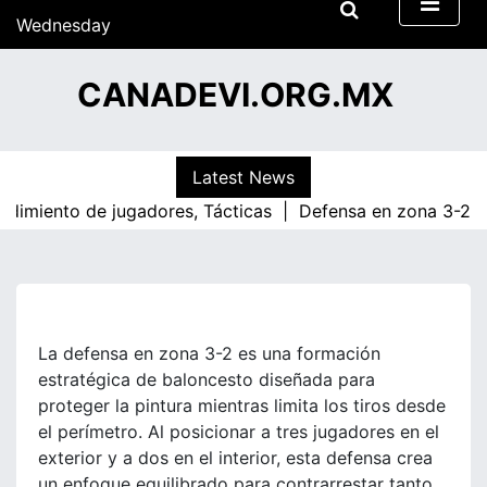
S
Wednesday
k
15/07/2026
i
05:35
CANADEVI.ORG.MX
p
t
o
c
Latest News
o
ento de jugadores, Tácticas |
Defensa en zona 3-2: Estrate
n
t
e
n
t
La defensa en zona 3-2 es una formación
estratégica de baloncesto diseñada para
proteger la pintura mientras limita los tiros desde
el perímetro. Al posicionar a tres jugadores en el
exterior y a dos en el interior, esta defensa crea
un enfoque equilibrado para contrarrestar tanto