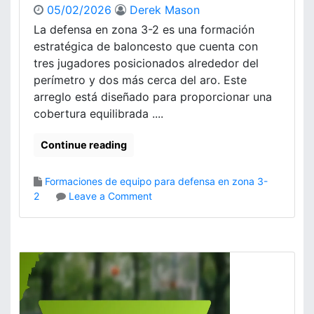
x
05/02/2026
Derek Mason
a
i
s
La defensa en zona 3-2 es una formación
b
,
estratégica de baloncesto que cuenta con
i
D
l
tres jugadores posicionados alrededor del
e
i
perímetro y dos más cerca del aro. Este
b
d
arreglo está diseñado para proporcionar una
i
a
cobertura equilibrada ....
l
d
i
d
d
Continue reading
e
a
f
d
o
Formaciones de equipo para defensa en zona 3-
e
r
o
2
Leave a Comment
s
m
n
a
D
c
e
i
f
ó
e
n
n
,
s
A
a