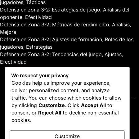
jugadores, Tácticas
Defensa en zona 3-2: Estrategias de juego, Análisis del
oponente, Efectividad
Defensa en Zona 3-2: Métricas de rendimiento, Análisis,
Mejora
Defensa en Zona 3-2: Ajustes de formación, Roles de los
jugadores, Estrategias
Defensa en Zona 3-2: Tendencias del juego, Ajustes,
Efectividad
We respect your privacy
Cookies help us improve your experience,
deliver personalized content, and analyze
Legal
traffic. You can choose which cookies to allow
by clicking
Customize
. Click
Accept All
to
Quiénes somos
consent or
Reject All
to decline non-essential
Política de protección de datos
cookies.
Ponte en contacto
Términos de servicio
Customize
Política de cookies