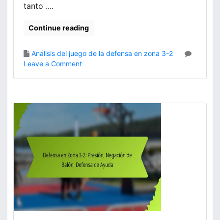
tanto ....
f
o
r
Continue reading
m
a
Análisis del juego de la defensa en zona 3-2
c
o
Leave a Comment
i
n
ó
D
n
e
,
f
R
e
o
n
l
s
e
a
s
e
d
n
e
Z
l
o
o
n
s
a
j
3