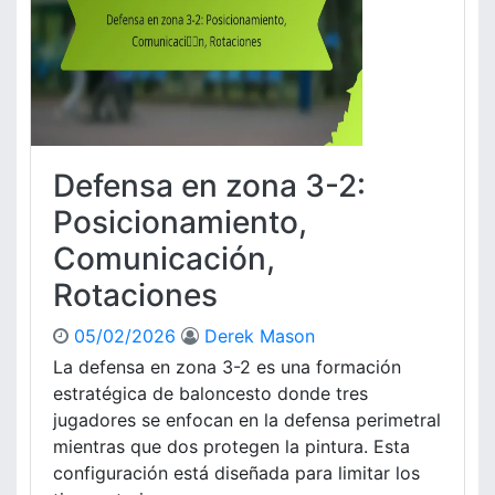
d
e
a
n
p
Z
t
o
a
n
b
a
i
3
Defensa en zona 3-2:
l
-
i
2
Posicionamiento,
d
:
Comunicación,
a
C
d
o
Rotaciones
,
n
E
f
05/02/2026
Derek Mason
j
i
La defensa en zona 3-2 es una formación
e
g
c
estratégica de baloncesto donde tres
u
u
r
jugadores se enfocan en la defensa perimetral
c
a
mientras que dos protegen la pintura. Esta
i
c
configuración está diseñada para limitar los
ó
i