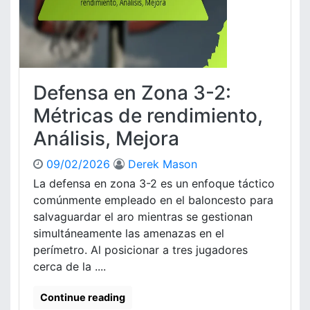
i
n
e
z
n
o
t
n
o
a
d
3
Defensa en Zona 3-2:
e
-
j
2
Métricas de rendimiento,
u
:
Análisis, Mejora
g
E
a
s
09/02/2026
Derek Mason
d
t
o
r
La defensa en zona 3-2 es un enfoque táctico
r
a
comúnmente empleado en el baloncesto para
e
t
salvaguardar el aro mientras se gestionan
s
e
simultáneamente las amenazas en el
,
g
perímetro. Al posicionar a tres jugadores
T
i
cerca de la ....
á
a
c
s
t
d
Continue reading
i
e