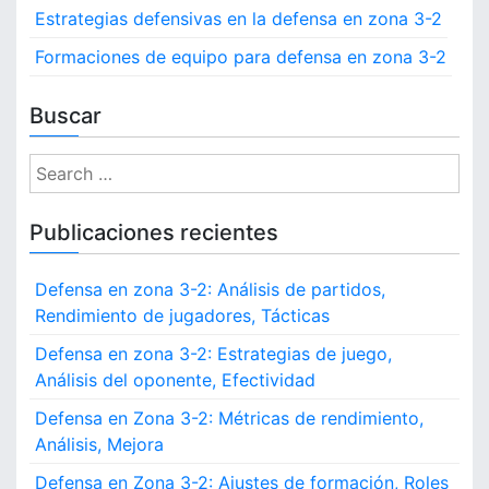
m
Estrategias defensivas en la defensa en zona 3-2
n
u
n
Formaciones de equipo para defensa en zona 3-2
a
i
c
t
Buscar
a
c
i
i
S
ó
o
e
n
a
Publicaciones recientes
n
,
r
R
c
o
Defensa en zona 3-2: Análisis de partidos,
h
t
Rendimiento de jugadores, Tácticas
f
a
c
o
Defensa en zona 3-2: Estrategias de juego,
i
r
Análisis del oponente, Efectividad
o
:
n
Defensa en Zona 3-2: Métricas de rendimiento,
e
Análisis, Mejora
s
Defensa en Zona 3-2: Ajustes de formación, Roles