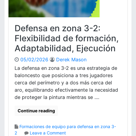
e
o
n
n
s
a
a
3
Defensa en zona 3-2:
d
-
e
2
Flexibilidad de formación,
A
:
Adaptabilidad, Ejecución
y
C
u
o
05/02/2026
Derek Mason
d
n
a
f
La defensa en zona 3-2 es una estrategia de
i
baloncesto que posiciona a tres jugadores
g
cerca del perímetro y a dos más cerca del
u
aro, equilibrando efectivamente la necesidad
r
de proteger la pintura mientras se ....
a
c
Continue reading
i
o
n
Formaciones de equipo para defensa en zona 3-
e
o
2
Leave a Comment