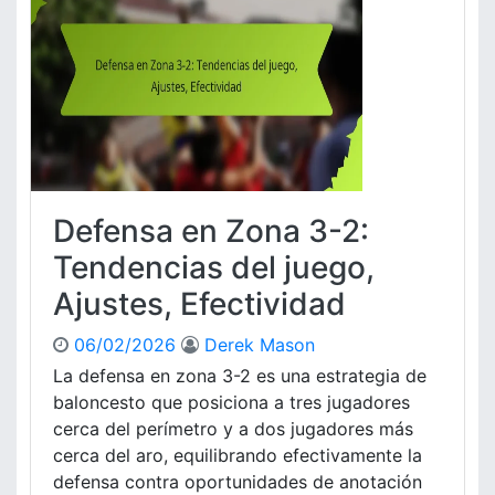
A
s
n
a
á
e
l
n
i
Z
s
o
i
n
s
a
,
3
Defensa en Zona 3-2:
M
-
e
2
Tendencias del juego,
j
:
Ajustes, Efectividad
o
A
r
j
06/02/2026
Derek Mason
a
u
s
La defensa en zona 3-2 es una estrategia de
t
baloncesto que posiciona a tres jugadores
e
cerca del perímetro y a dos jugadores más
s
cerca del aro, equilibrando efectivamente la
d
defensa contra oportunidades de anotación
e