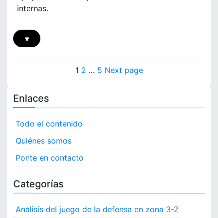
i
-
internas.
a
2
d
:
o
P
▾
,
o
C
s
P
o
i
P
P
P
1
2
…
5
Next page
b
c
o
a
a
a
e
i
g
g
g
r
o
Enlaces
s
e
e
e
t
n
u
a
t
Todo el contenido
r
m
a
s
i
Quiénes somos
e
p
Ponte en contacto
n
t
a
o
Categorías
,
g
C
Análisis del juego de la defensa en zona 3-2
o
i