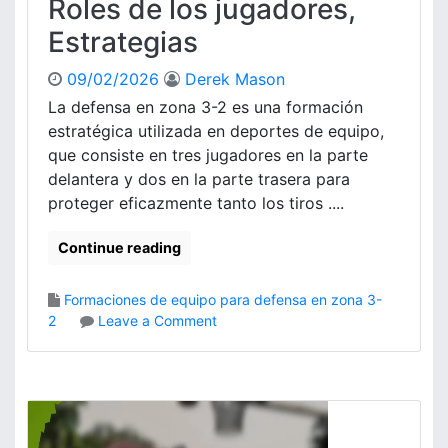
Roles de los jugadores,
M
e
é
Estrategias
n
t
t
r
e
09/02/2026
Derek Mason
i
,
La defensa en zona 3-2 es una formación
c
E
estratégica utilizada en deportes de equipo,
a
f
s
que consiste en tres jugadores en la parte
e
d
delantera y dos en la parte trasera para
c
e
proteger eficazmente tanto los tiros ....
t
r
i
e
v
Continue reading
n
i
d
d
i
Formaciones de equipo para defensa en zona 3-
a
m
o
2
Leave a Comment
d
i
n
e
D
n
e
t
f
o
e
,
n