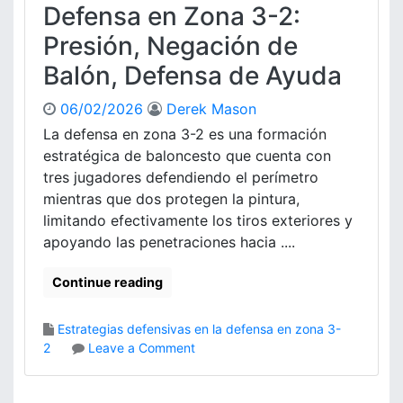
u
Defensa en Zona 3-2:
-
g
2
Presión, Negación de
a
:
d
Balón, Defensa de Ayuda
T
o
e
r
06/02/2026
Derek Mason
n
e
d
La defensa en zona 3-2 es una formación
s
e
estratégica de baloncesto que cuenta con
,
n
E
tres jugadores defendiendo el perímetro
c
s
mientras que dos protegen la pintura,
i
t
limitando efectivamente los tiros exteriores y
a
r
apoyando las penetraciones hacia ....
s
a
d
t
e
Continue reading
e
l
g
j
i
Estrategias defensivas en la defensa en zona 3-
u
a
o
2
Leave a Comment
e
s
n
g
D
o