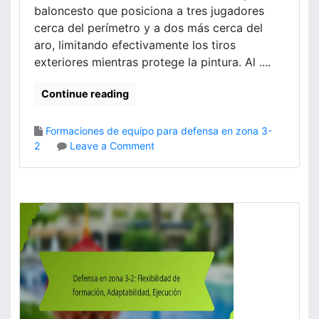
baloncesto que posiciona a tres jugadores
n
,
cerca del perímetro y a dos más cerca del
N
aro, limitando efectivamente los tiros
e
exteriores mientras protege la pintura. Al ....
g
a
Continue reading
c
i
ó
Formaciones de equipo para defensa en zona 3-
n
o
2
Leave a Comment
d
n
e
D
B
e
a
f
l
e
ó
n
n
s
,
a
D
e
e
n
f
Z