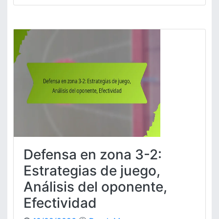
D
e
f
e
n
s
a
e
n
z
o
n
a
3
Defensa en zona 3-2:
-
2
Estrategias de juego,
:
Análisis del oponente,
A
n
Efectividad
á
l