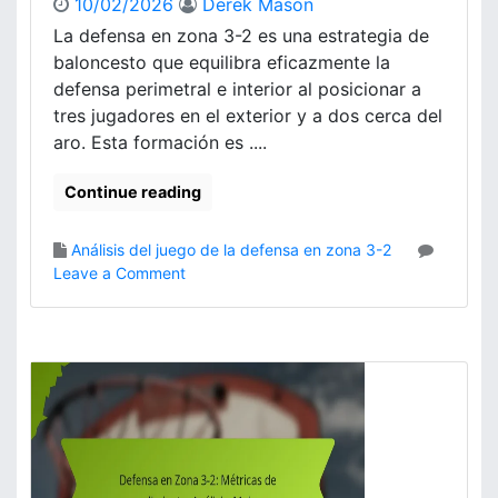
10/02/2026
Derek Mason
i
La defensa en zona 3-2 es una estrategia de
s
baloncesto que equilibra eficazmente la
i
s
defensa perimetral e interior al posicionar a
d
tres jugadores en el exterior y a dos cerca del
e
aro. Esta formación es ....
p
a
Continue reading
r
t
i
Análisis del juego de la defensa en zona 3-2
d
o
Leave a Comment
o
n
s
D
,
e
R
f
e
e
n
n
d
s
i
a
m
e