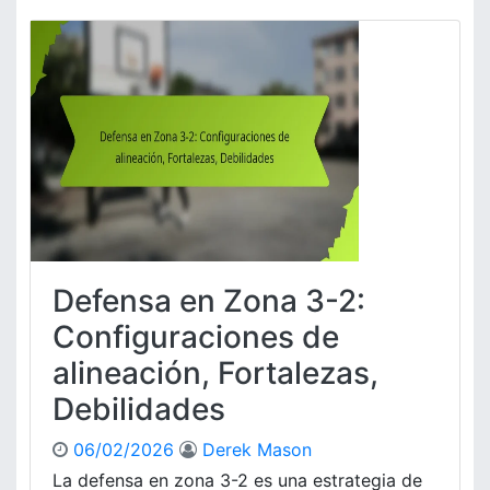
e
,
f
A
e
j
n
u
s
s
a
t
e
e
n
s
Z
,
o
E
n
f
a
e
3
c
Defensa en Zona 3-2:
-
t
2
Configuraciones de
i
:
v
alineación, Fortalezas,
P
i
r
Debilidades
d
e
a
s
d
06/02/2026
Derek Mason
i
La defensa en zona 3-2 es una estrategia de
ó