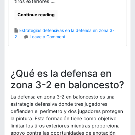
tiros exteriores ....
n
o
n
Continue reading
e
s
d
Estrategias defensivas en la defensa en zona 3-
e
o
2
Leave a Comment
f
n
o
D
r
e
m
f
a
e
¿Qué es la defensa en
c
n
i
s
zona 3-2 en baloncesto?
ó
a
n
e
La defensa en zona 3-2 en baloncesto es una
,
n
estrategia defensiva donde tres jugadores
E
z
defienden el perímetro y dos jugadores protegen
s
o
p
la pintura. Esta formación tiene como objetivo
n
a
a
limitar los tiros exteriores mientras proporciona
c
3
apoyo contra las oportunidades de anotación