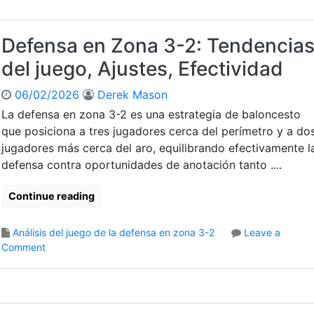
r
m
e
a
i
f
t
e
e
Defensa en Zona 3-2: Tendencia
e
n
n
del juego, Ajustes, Efectividad
g
t
s
i
o
a
a
06/02/2026
Derek Mason
d
e
s
e
n
La defensa en zona 3-2 es una estrategia de baloncesto
d
j
Z
que posiciona a tres jugadores cerca del perímetro y a do
e
u
o
jugadores más cerca del aro, equilibrando efectivamente l
j
g
n
defensa contra oportunidades de anotación tanto ....
u
a
a
e
d
3
g
Continue reading
o
-
o
r
2
,
e
:
Análisis del juego de la defensa en zona 3-2
Leave a
A
s
M
o
Comment
n
,
é
n
á
T
t
D
l
á
r
e
i
c
i
f
s