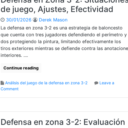
n
e
e
de juego, Ajustes, Efectividad
s
l
c
a
j
t
30/01/2026
Derek Mason
e
u
i
n
La defensa en zona 3-2 es una estrategia de baloncesto
g
v
z
a
que cuenta con tres jugadores defendiendo el perímetro y
i
o
d
d
dos protegiendo la pintura, limitando efectivamente los
n
o
a
tiros exteriores mientras se defiende contra las anotacion
a
r
d
interiores. ....
3
,
-
A
Continue reading
2
n
:
á
A
l
Análisis del juego de la defensa en zona 3-2
Leave a
n
i
o
Comment
á
s
n
l
i
D
i
s
e
s
d
f
i
e
e
Defensa en zona 3-2: Evaluación
s
l
n