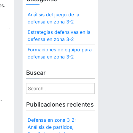
es.
Análisis del juego de la
defensa en zona 3-2
Estrategias defensivas en la
defensa en zona 3-2
Formaciones de equipo para
defensa en zona 3-2
Buscar
S
e
.
a
Publicaciones recientes
r
c
Defensa en zona 3-2:
h
Análisis de partidos,
f