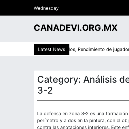
S
Wednesday
k
15/07/2026
i
05:35
p
CANADEVI.ORG.MX
t
o
c
na 3-2: Análisis de partidos, Rendimiento de jugadores, T
Latest News
o
n
t
e
Category:
Análisis d
n
t
3-2
La defensa en zona 3-2 es una formación 
perímetro y a dos en la pintura, con el obj
contra las anotaciones interiores. Este e