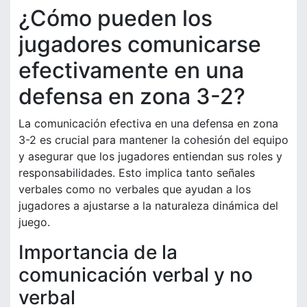
¿Cómo pueden los
jugadores comunicarse
efectivamente en una
defensa en zona 3-2?
La comunicación efectiva en una defensa en zona
3-2 es crucial para mantener la cohesión del equipo
y asegurar que los jugadores entiendan sus roles y
responsabilidades. Esto implica tanto señales
verbales como no verbales que ayudan a los
jugadores a ajustarse a la naturaleza dinámica del
juego.
Importancia de la
comunicación verbal y no
verbal