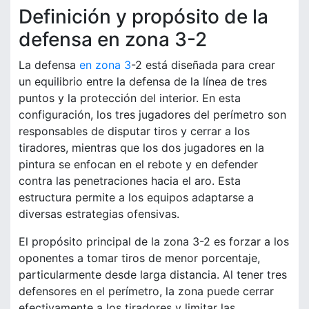
Definición y propósito de la
defensa en zona 3-2
La defensa
en zona 3
-2 está diseñada para crear
un equilibrio entre la defensa de la línea de tres
puntos y la protección del interior. En esta
configuración, los tres jugadores del perímetro son
responsables de disputar tiros y cerrar a los
tiradores, mientras que los dos jugadores en la
pintura se enfocan en el rebote y en defender
contra las penetraciones hacia el aro. Esta
estructura permite a los equipos adaptarse a
diversas estrategias ofensivas.
El propósito principal de la zona 3-2 es forzar a los
oponentes a tomar tiros de menor porcentaje,
particularmente desde larga distancia. Al tener tres
defensores en el perímetro, la zona puede cerrar
efectivamente a los tiradores y limitar las