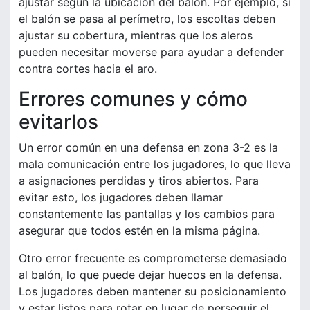
ajustar según la ubicación del balón. Por ejemplo, si
el balón se pasa al perímetro, los escoltas deben
ajustar su cobertura, mientras que los aleros
pueden necesitar moverse para ayudar a defender
contra cortes hacia el aro.
Errores comunes y cómo
evitarlos
Un error común en una defensa en zona 3-2 es la
mala comunicación entre los jugadores, lo que lleva
a asignaciones perdidas y tiros abiertos. Para
evitar esto, los jugadores deben llamar
constantemente las pantallas y los cambios para
asegurar que todos estén en la misma página.
Otro error frecuente es comprometerse demasiado
al balón, lo que puede dejar huecos en la defensa.
Los jugadores deben mantener su posicionamiento
y estar listos para rotar en lugar de perseguir el