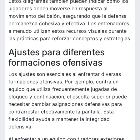
Estos diagramas también pueden indicar cómo los
jugadores deben moverse en respuesta al
movimiento del balón, asegurando que la defensa
permanezca cohesiva y efectiva. Los entrenadores
a menudo utilizan estos recursos visuales durante
las prácticas para reforzar conceptos y estrategias.
Ajustes para diferentes
formaciones ofensivas
Los ajustes son esenciales al enfrentar diversas
formaciones ofensivas. Por ejemplo, contra un
equipo que utiliza frecuentemente jugadas de
bloqueo y continuación, el escolta superior puede
necesitar cambiar asignaciones defensivas para
contrarrestar efectivamente la pantalla. Esta
flexibilidad ayuda a mantener la integridad
defensiva.
Al enfrentar a un equipo con tiradores exteriores