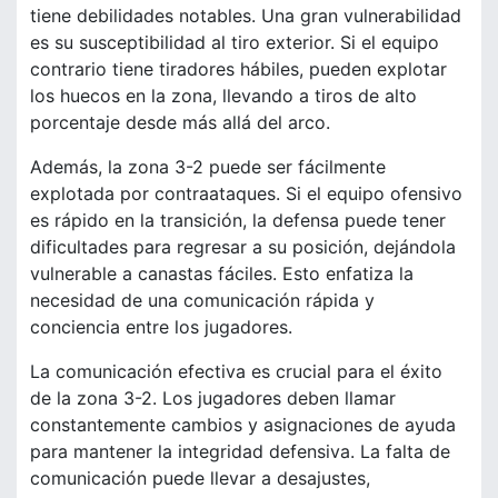
tiene debilidades notables. Una gran vulnerabilidad
es su susceptibilidad al tiro exterior. Si el equipo
contrario tiene tiradores hábiles, pueden explotar
los huecos en la zona, llevando a tiros de alto
porcentaje desde más allá del arco.
Además, la zona 3-2 puede ser fácilmente
explotada por contraataques. Si el equipo ofensivo
es rápido en la transición, la defensa puede tener
dificultades para regresar a su posición, dejándola
vulnerable a canastas fáciles. Esto enfatiza la
necesidad de una comunicación rápida y
conciencia entre los jugadores.
La comunicación efectiva es crucial para el éxito
de la zona 3-2. Los jugadores deben llamar
constantemente cambios y asignaciones de ayuda
para mantener la integridad defensiva. La falta de
comunicación puede llevar a desajustes,