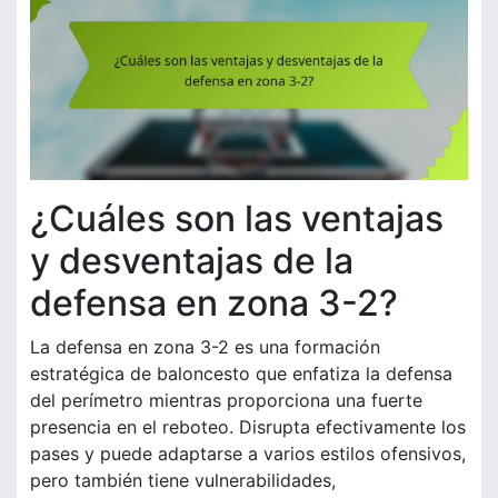
¿Cuáles son las ventajas
y desventajas de la
defensa en zona 3-2?
La defensa en zona 3-2 es una formación
estratégica de baloncesto que enfatiza la defensa
del perímetro mientras proporciona una fuerte
presencia en el reboteo. Disrupta efectivamente los
pases y puede adaptarse a varios estilos ofensivos,
pero también tiene vulnerabilidades,