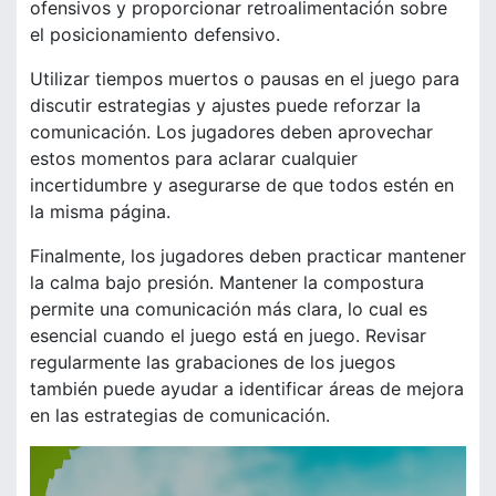
ofensivos y proporcionar retroalimentación sobre
el posicionamiento defensivo.
Utilizar tiempos muertos o pausas en el juego para
discutir estrategias y ajustes puede reforzar la
comunicación. Los jugadores deben aprovechar
estos momentos para aclarar cualquier
incertidumbre y asegurarse de que todos estén en
la misma página.
Finalmente, los jugadores deben practicar mantener
la calma bajo presión. Mantener la compostura
permite una comunicación más clara, lo cual es
esencial cuando el juego está en juego. Revisar
regularmente las grabaciones de los juegos
también puede ayudar a identificar áreas de mejora
en las estrategias de comunicación.