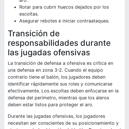
Rotar para cubrir huecos dejados por los
escoltas.
Asegurar rebotes e iniciar contraataques.
Transición de
responsabilidades durante
las jugadas ofensivas
La transición de defensa a ofensiva es crítica en
una defensa en zona 3-2. Cuando el equipo
contrario tiene el balón, los jugadores deben
identificar rápidamente sus roles y comunicarse
efectivamente. Los escoltas deben enfocarse en la
defensa del perímetro, mientras que los aleros
deben estar listos para proteger el aro.
Durante las jugadas ofensivas, los jugadores
necesitan ser conscientes de su posicionamiento y