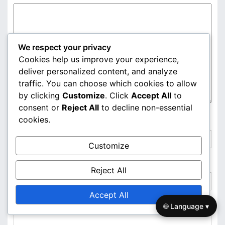
v
i
g
We respect your privacy
a
Cookies help us improve your experience,
deliver personalized content, and analyze
t
traffic. You can choose which cookies to allow
i
by clicking
Customize
. Click
Accept All
to
consent or
Reject All
to decline non-essential
o
cookies.
Name
*
n
Customize
Email
*
Reject All
Accept All
Website
🌐 Language ▾